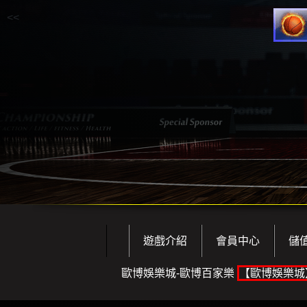
<<
遊戲介紹
會員中心
儲
歐博娛樂城-歐博百家樂
【歐博娛樂城