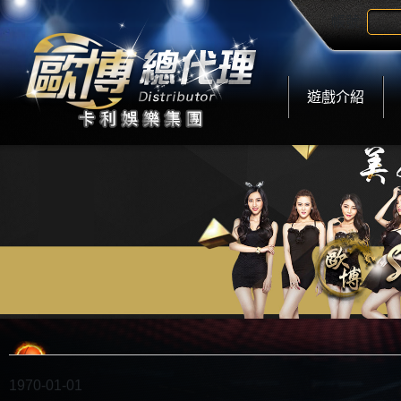
帳號:
遊戲介紹
1970-01-01