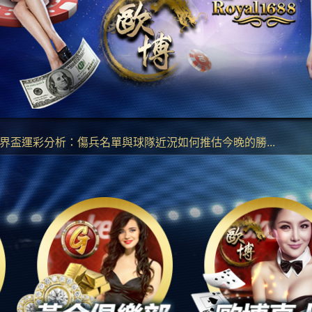
盃運彩分析：傷兵名單與球隊近況如何推估今晚的勝...