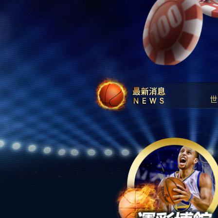
利、運彩、賓果...
[2026-06-18]
世界