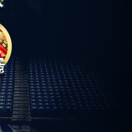
6
8
1
3